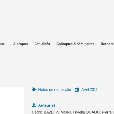
ueil
À propos
Actualités
Colloques & séminaires
Recherc
Notes de recherche
Avril 2011
Auteur(s)
Cédric BAZET-SIMONI
,
Fiorella QUADU
,
Pierr